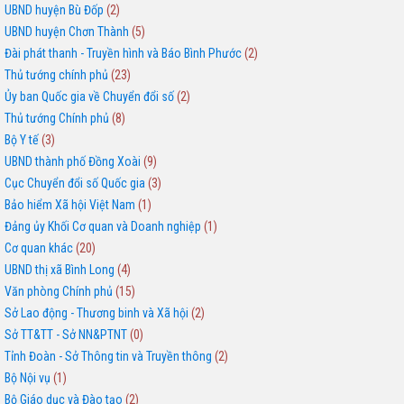
UBND huyện Bù Đốp
(2)
UBND huyện Chơn Thành
(5)
Đài phát thanh - Truyền hình và Báo Bình Phước
(2)
Thủ tướng chính phủ
(23)
Ủy ban Quốc gia về Chuyển đổi số
(2)
Thủ tướng Chính phủ
(8)
Bộ Y tế
(3)
UBND thành phố Đồng Xoài
(9)
Cục Chuyển đổi số Quốc gia
(3)
Bảo hiểm Xã hội Việt Nam
(1)
Đảng ủy Khối Cơ quan và Doanh nghiệp
(1)
Cơ quan khác
(20)
UBND thị xã Bình Long
(4)
Văn phòng Chính phủ
(15)
Sở Lao động - Thương binh và Xã hội
(2)
Sở TT&TT - Sở NN&PTNT
(0)
Tỉnh Đoàn - Sở Thông tin và Truyền thông
(2)
Bộ Nội vụ
(1)
Bộ Giáo dục và Đào tạo
(2)