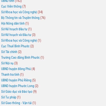
UBND tỉnh
(162)
Cục Viễn thông
(7)
Sở Khoa học và Công nghệ
(34)
Bộ Thông tin và Truyền thông
(76)
Hội Nông dân tỉnh
(1)
Sở Kế hoạch Đầu tư
(1)
Sở Kế hoạch và Đầu tư
(3)
Sở Khoa học và Công nghệ
(1)
Cục Thuế Bình Phước
(2)
Sở Tài chính
(2)
Trường Cao đẳng Bình Phước
(1)
Sở Nội vụ
(3)
UBND huyện Đồng Phú
(4)
Thanh tra tỉnh
(1)
UBND huyện Phú Riềng
(5)
UBND huyện Phước Long
(2)
Sở Giáo dục và Đào tạo
(9)
Sở Tư pháp
(1)
Sở Giao thông - Vận tải
(1)