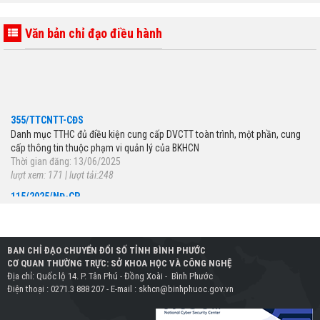
Văn bản chỉ đạo điều hành
355/TTCNTT-CĐS
Danh mục TTHC đủ điều kiện cung cấp DVCTT toàn trình, một phần, cung
cấp thông tin thuộc phạm vi quản lý của BKHCN
Thời gian đăng: 13/06/2025
lượt xem: 171 | lượt tải:248
115/2025/NĐ-CP
Quy định chi tiết một số điều của Luật Viễn thông về quản lý kho số viễn
thông, tài nguyên Internet; việc bồi thường khi nhà nước thu hồi mã, số viễn
thông, tài nguyên Internet; đấu giá quyền sử dụng mã, số viễn thông, tên
miền quốc gia Việt Nam ".vn
BAN CHỈ ĐẠO CHUYỂN ĐỔI SỐ TỈNH BÌNH PHƯỚC
Thời gian đăng: 05/06/2025
CƠ QUAN THƯỜNG TRỰC: SỞ KHOA HỌC VÀ CÔNG NGHỆ
lượt xem: 191 | lượt tải:250
Địa chỉ: Quốc lộ 14. P. Tân Phú - Đồng Xoài - Bình Phước
Điện thoại : 0271.3 888 207 - E-mail : skhcn@binhphuoc.gov.vn
989/QĐ-BKHCN
Phê duyệt Khung Chỉ số đổi mới sáng tạo cấp địa phương (PII) năm 2025