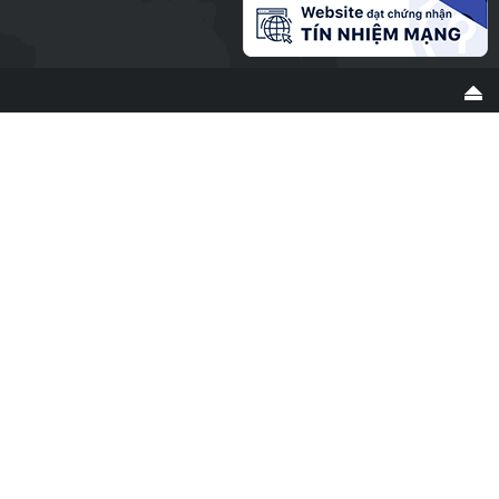
Thời gian đăng: 09/06/2025
lượt xem: 185 | lượt tải:67
147/NQ-CP
Ban hành Chiến lược tổng thể quốc gia phòng ngừa, ứng phó với các đe
dọa an ninh phi truyền thống đến năm 2030, tầm nhìn đến năm 2045
Thời gian đăng: 26/05/2025
lượt xem: 170 | lượt tải:72
1709/BKHCN-CĐSQG
Hướng dẫn triển khai mô hình Trung tâm giám sát, điều hành thông minh
cấp tỉnh
Thời gian đăng: 20/05/2025
lượt xem: 331 | lượt tải:308
355/TTCNTT-CĐS
Danh mục TTHC đủ điều kiện cung cấp DVCTT toàn trình, một phần, cung
cấp thông tin thuộc phạm vi quản lý của BKHCN
Thời gian đăng: 13/06/2025
lượt xem: 171 | lượt tải:248
115/2025/NĐ-CP
Quy định chi tiết một số điều của Luật Viễn thông về quản lý kho số viễn
thông, tài nguyên Internet; việc bồi thường khi nhà nước thu hồi mã, số viễn
thông, tài nguyên Internet; đấu giá quyền sử dụng mã, số viễn thông, tên