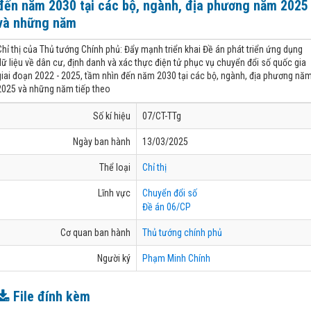
đến năm 2030 tại các bộ, ngành, địa phương năm 2025
và những năm
Chỉ thị của Thủ tướng Chính phủ: Đẩy mạnh triển khai Đề án phát triển ứng dụng
dữ liệu về dân cư, định danh và xác thực điện tử phục vụ chuyển đổi số quốc gia
giai đoạn 2022 - 2025, tầm nhìn đến năm 2030 tại các bộ, ngành, địa phương nă
2025 và những năm tiếp theo
Số kí hiệu
07/CT-TTg
Ngày ban hành
13/03/2025
Thể loại
Chỉ thị
Lĩnh vực
Chuyển đổi số
Đề án 06/CP
Cơ quan ban hành
Thủ tướng chính phủ
Người ký
Phạm Minh Chính
File đính kèm