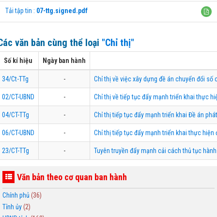
Tải tập tin :
07-ttg.signed.pdf
Các văn bản cùng thể loại
"Chỉ thị"
Số kí hiệu
Ngày ban hành
34/Ct-TTg
-
Chỉ thị về việc xây dựng đề án chuyển đổi số
02/CT-UBND
-
Chỉ thị về tiếp tục đẩy mạnh triển khai thực 
04/CT-TTg
-
Chỉ thị tiếp tục đẩy mạnh triển khai Đề án p
06/CT-UBND
-
Chỉ thị tiếp tục đẩy mạnh triển khai thực hiệ
23/CT-TTg
-
Tuyên truyền đẩy mạnh cải cách thủ tục hành 
Văn bản theo cơ quan ban hành
Chính phủ
(36)
Tỉnh ủy
(2)