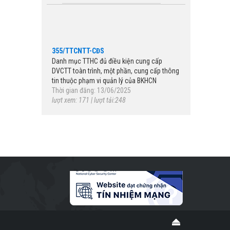
355/TTCNTT-CĐS
Danh mục TTHC đủ điều kiện cung cấp
DVCTT toàn trình, một phần, cung cấp thông
tin thuộc phạm vi quản lý của BKHCN
Thời gian đăng: 13/06/2025
lượt xem: 171 | lượt tải:248
115/2025/NĐ-CP
Quy định chi tiết một số điều của Luật Viễn
thông về quản lý kho số viễn thông, tài
nguyên Internet; việc bồi thường khi nhà
nước thu hồi mã, số viễn thông, tài nguyên
Internet; đấu giá quyền sử dụng mã, số viễn
thông, tên miền quốc gia Việt Nam ".vn
Thời gian đăng: 05/06/2025
lượt xem: 192 | lượt tải:250
989/QĐ-BKHCN
Phê duyệt Khung Chỉ số đổi mới sáng tạo
cấp địa phương (PII) năm 2025