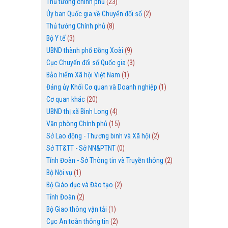
Thủ tướng chính phủ
(23)
Ủy ban Quốc gia về Chuyển đổi số
(2)
Thủ tướng Chính phủ
(8)
Bộ Y tế
(3)
UBND thành phố Đồng Xoài
(9)
Cục Chuyển đổi số Quốc gia
(3)
Bảo hiểm Xã hội Việt Nam
(1)
Đảng ủy Khối Cơ quan và Doanh nghiệp
(1)
Cơ quan khác
(20)
UBND thị xã Bình Long
(4)
Văn phòng Chính phủ
(15)
Sở Lao động - Thương binh và Xã hội
(2)
Sở TT&TT - Sở NN&PTNT
(0)
Tỉnh Đoàn - Sở Thông tin và Truyền thông
(2)
Bộ Nội vụ
(1)
Bộ Giáo dục và Đào tạo
(2)
Tỉnh Đoàn
(2)
Bộ Giao thông vận tải
(1)
Cục An toàn thông tin
(2)