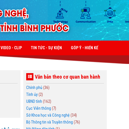
VIDEO - CLIP
TIN TỨC - SỰ KIỆN
GÓP Ý - HIẾN KẾ
Văn bản theo cơ quan ban hành
Chính phủ
(36)
Tỉnh ủy
(2)
UBND tỉnh
(162)
Cục Viễn thông
(7)
Sở Khoa học và Công nghệ
(34)
Bộ Thông tin và Truyền thông
(76)