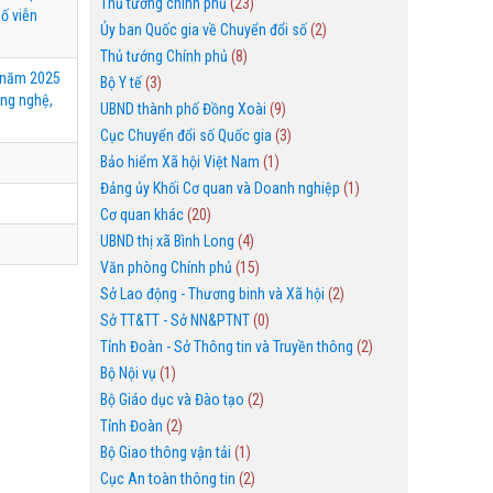
Thủ tướng chính phủ
(23)
số viễn
Ủy ban Quốc gia về Chuyển đổi số
(2)
Thủ tướng Chính phủ
(8)
2 năm 2025
Bộ Y tế
(3)
ông nghệ,
UBND thành phố Đồng Xoài
(9)
Cục Chuyển đổi số Quốc gia
(3)
Bảo hiểm Xã hội Việt Nam
(1)
Đảng ủy Khối Cơ quan và Doanh nghiệp
(1)
Cơ quan khác
(20)
UBND thị xã Bình Long
(4)
Văn phòng Chính phủ
(15)
Sở Lao động - Thương binh và Xã hội
(2)
Sở TT&TT - Sở NN&PTNT
(0)
Tỉnh Đoàn - Sở Thông tin và Truyền thông
(2)
Bộ Nội vụ
(1)
Bộ Giáo dục và Đào tạo
(2)
Tỉnh Đoàn
(2)
Bộ Giao thông vận tải
(1)
Cục An toàn thông tin
(2)