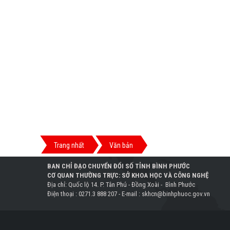
Trang nhất
Văn bản
BAN CHỈ ĐẠO CHUYỂN ĐỔI SỐ TỈNH BÌNH PHƯỚC
CƠ QUAN THƯỜNG TRỰC: SỞ KHOA HỌC VÀ CÔNG NGHỆ
Địa chỉ: Quốc lộ 14. P. Tân Phú - Đồng Xoài - Bình Phước
Điện thoại : 0271.3 888 207 - E-mail : skhcn@binhphuoc.gov.vn