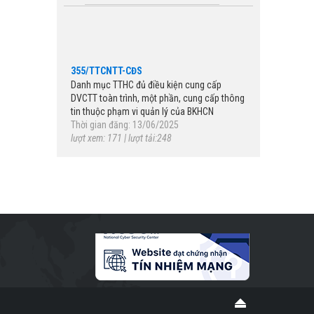
355/TTCNTT-CĐS
Danh mục TTHC đủ điều kiện cung cấp
DVCTT toàn trình, một phần, cung cấp thông
tin thuộc phạm vi quản lý của BKHCN
Thời gian đăng: 13/06/2025
lượt xem: 171 | lượt tải:248
115/2025/NĐ-CP
Quy định chi tiết một số điều của Luật Viễn
thông về quản lý kho số viễn thông, tài
nguyên Internet; việc bồi thường khi nhà
nước thu hồi mã, số viễn thông, tài nguyên
Internet; đấu giá quyền sử dụng mã, số viễn
thông, tên miền quốc gia Việt Nam ".vn
Thời gian đăng: 05/06/2025
lượt xem: 191 | lượt tải:249
989/QĐ-BKHCN
Phê duyệt Khung Chỉ số đổi mới sáng tạo
cấp địa phương (PII) năm 2025