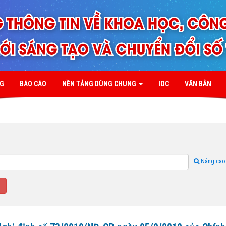
NG
BÁO CÁO
NỀN TẢNG DÙNG CHUNG
IOC
VĂN BẢN
Nâng cao