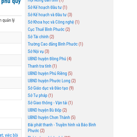
 phủ quy
Hội Nông dân tỉnh
(1)
Sở Kế hoạch Đầu tư
(1)
Sở Kế hoạch và Đầu tư
(3)
h quản lý
Sở Khoa học và Công nghệ
(1)
Cục Thuế Bình Phước
(2)
Sở Tài chính
(2)
Trường Cao đẳng Bình Phước
(1)
Sở Nội vụ
(3)
UBND huyện Đồng Phú
(4)
Thanh tra tỉnh
(1)
UBND huyện Phú Riềng
(5)
UBND huyện Phước Long
(2)
Sở Giáo dục và Đào tạo
(9)
Sở Tư pháp
(1)
Sở Giao thông - Vận tải
(1)
UBND huyện Bù Đốp
(2)
UBND huyện Chơn Thành
(5)
Đài phát thanh - Truyền hình và Báo Bình
Phước
(2)
t; việc bồi