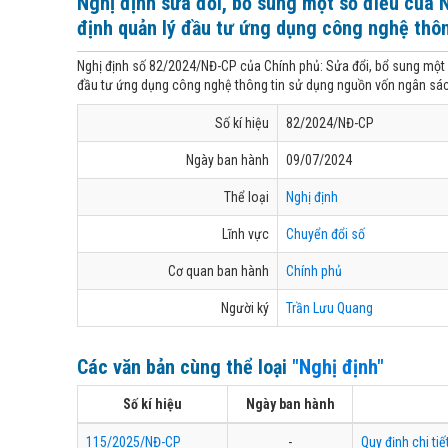
Nghị định sửa đổi, bổ sung một số điều của
định quản lý đầu tư ứng dụng công nghệ thô
Nghị định số 82/2024/NĐ-CP của Chính phủ: Sửa đổi, bổ sung một
đầu tư ứng dụng công nghệ thông tin sử dụng nguồn vốn ngân sá
Số kí hiệu
82/2024/NĐ-CP
Ngày ban hành
09/07/2024
Thể loại
Nghị định
Lĩnh vực
Chuyển đổi số
Cơ quan ban hành
Chính phủ
Người ký
Trần Lưu Quang
Các văn bản cùng thể loại
"Nghị định"
Số kí hiệu
Ngày ban hành
115/2025/NĐ-CP
-
Quy định chi ti