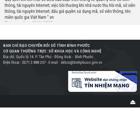
thông, tài nguyên Internet; việc bồi thường khi nhà nước thu hồi mã, số viễn
thông, tài nguyên Internet; đấu giá quyền sử dụng mã, số viễn thông, tên
miền quốc gia Việt Nam ".vn
Thời gian đăng: 05/06/2025
lượt xem: 191 | lượt tải:249
989/QĐ-BKHCN
Phê duyệt Khung Chỉ số đổi mới sáng tạo cấp địa phương (PII) năm 2025
BAN CHỈ ĐẠO CHUYỂN ĐỔI SỐ TỈNH BÌNH PHƯỚC
Thời gian đăng: 09/06/2025
CƠ QUAN THƯỜNG TRỰC: SỞ KHOA HỌC VÀ CÔNG NGHỆ
lượt xem: 184 | lượt tải:67
Địa chỉ: Quốc lộ 14. P. Tân Phú - Đồng Xoài - Bình Phước
Điện thoại : 0271.3 888 207 - E-mail : skhcn@binhphuoc.gov.vn
147/NQ-CP
Ban hành Chiến lược tổng thể quốc gia phòng ngừa, ứng phó với các đe
dọa an ninh phi truyền thống đến năm 2030, tầm nhìn đến năm 2045
Thời gian đăng: 26/05/2025
lượt xem: 170 | lượt tải:71
1709/BKHCN-CĐSQG
Hướng dẫn triển khai mô hình Trung tâm giám sát, điều hành thông minh
cấp tỉnh
Thời gian đăng: 20/05/2025
lượt xem: 330 | lượt tải:305
355/TTCNTT-CĐS