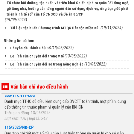
Tổ chức bồi dưỡng, tập huấn và triển khai Chiến dịch ra quân “đi từng ngõ,
gõ từng nhà, hướng dẫn từng người dân sử dụng dịch vụ, ứng dụng để phát
triển kinh tế số” của Tổ CNSCĐ và Đề án 06/CP
(19/09/2024)
(19/11/2024)
Tài liệu tập huấn Chương trình MTQG Dân tộc miền núi
Những tin cũ hơn
(13/05/2022)
Chuyên đề Chính Phủ Số
(13/05/2022)
Lợi ích của chuyển đổi trong y tế
(13/05/2022)
Lợi ích của chuyển đổi số trong nông nghiệp
Văn bản chỉ đạo điều hành
355/TTCNTT-CĐS
Danh mục TTHC đủ điều kiện cung cấp DVCTT toàn trình, một phần, cung
cấp thông tin thuộc phạm vi quản lý của BKHCN
Thời gian đăng: 13/06/2025
lượt xem: 170 | lượt tải:248
115/2025/NĐ-CP
Quy định chi tiết một số điều của Luật Viễn thông về quản lý kho số viễn