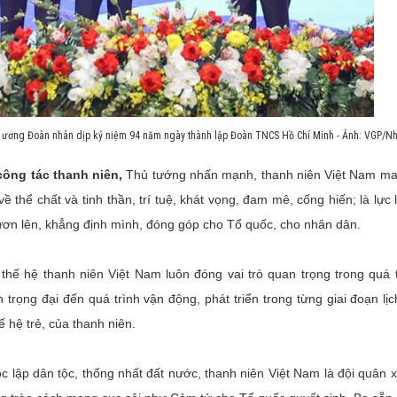
ương Đoàn nhân dịp kỷ niệm 94 năm ngày thành lập Đoàn TNCS Hồ Chí Minh - Ảnh: VGP/Nh
 công tác thanh niên,
Thủ tướng nhấn mạnh, thanh niên Việt Nam ma
thể chất và tinh thần, trí tuệ, khát vọng, đam mê, cống hiến; là lực
vươn lên, khẳng định mình, đóng góp cho Tổ quốc, cho nhân dân.
 thế hệ thanh niên Việt Nam luôn đóng vai trò quan trọng trong quá 
trọng đại đến quá trình vận động, phát triển trong từng giai đoạn lị
 hệ trẻ, của thanh niên.
 lập dân tộc, thống nhất đất nước, thanh niên Việt Nam là đội quân 