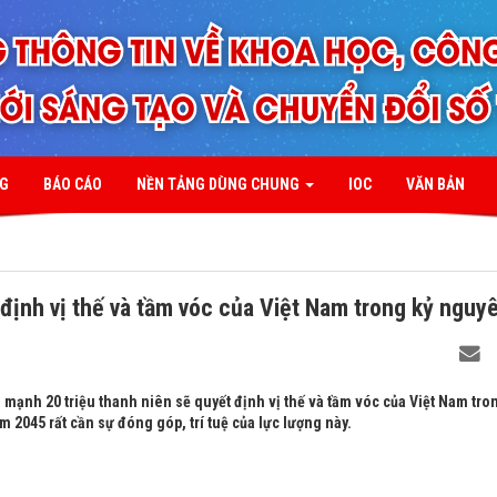
NG
BÁO CÁO
NỀN TẢNG DÙNG CHUNG
IOC
VĂN BẢN
 định vị thế và tầm vóc của Việt Nam trong kỷ nguy
mạnh 20 triệu thanh niên sẽ quyết định vị thế và tầm vóc của Việt Nam tro
m 2045 rất cần sự đóng góp, trí tuệ của lực lượng này.