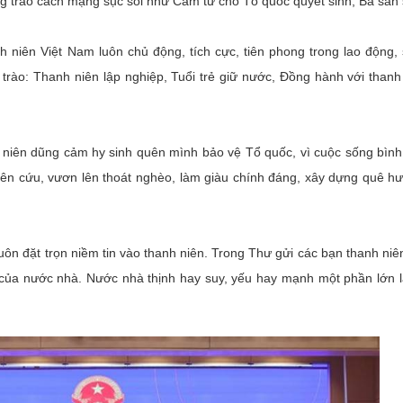
ong trào cách mạng sục sôi như Cảm tử cho Tổ quốc quyết sinh, Ba sẵ
h niên Việt Nam luôn chủ động, tích cực, tiên phong trong lao động,
 trào: Thanh niên lập nghiệp, Tuổi trẻ giữ nước, Đồng hành với thanh
niên dũng cảm hy sinh quên mình bảo vệ Tổ quốc, vì cuộc sống bình
hiên cứu, vươn lên thoát nghèo, làm giàu chính đáng, xây dựng quê h
luôn đặt trọn niềm tin vào thanh niên. Trong Thư gửi các bạn thanh niê
 của nước nhà. Nước nhà thịnh hay suy, yếu hay mạnh một phần lớn l