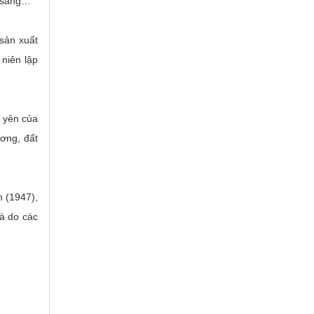
n sàng…
 sản xuất
 niên lập
 yên của
ương, đất
n (1947),
à do các