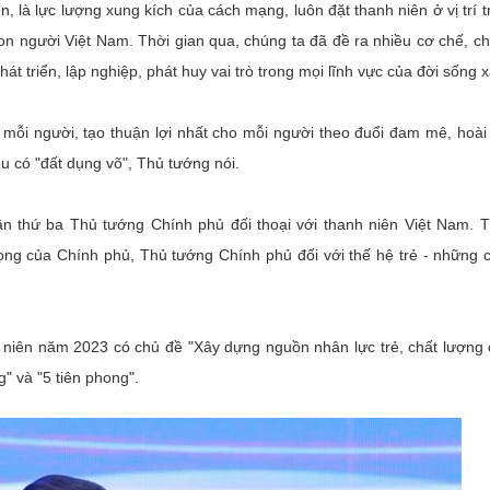
ên, là lực lượng xung kích của cách mạng, luôn đặt thanh niên ở vị trí 
on người Việt Nam. Thời gian qua, chúng ta đã đề ra nhiều cơ chế, c
t triển, lập nghiệp, phát huy vai trò trong mọi lĩnh vực của đời sống x
a mỗi người, tạo thuận lợi nhất cho mỗi người theo đuổi đam mê, hoài
 có "đất dụng võ", Thủ tướng nói.
ần thứ ba Thủ tướng Chính phủ đối thoại với thanh niên Việt Nam. 
vọng của Chính phủ, Thủ tướng Chính phủ đối với thế hệ trẻ - những
 niên năm 2023 có chủ đề "Xây dựng nguồn nhân lực trẻ, chất lượng 
" và "5 tiên phong".