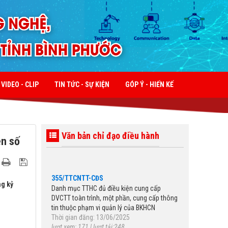
VIDEO - CLIP
TIN TỨC - SỰ KIỆN
GÓP Ý - HIẾN KẾ
Văn bản chỉ đạo điều hành
ên số
355/TTCNTT-CĐS
Danh mục TTHC đủ điều kiện cung cấp
DVCTT toàn trình, một phần, cung cấp thông
tin thuộc phạm vi quản lý của BKHCN
ng kỷ
Thời gian đăng: 13/06/2025
lượt xem: 171 | lượt tải:248
115/2025/NĐ-CP
Quy định chi tiết một số điều của Luật Viễn