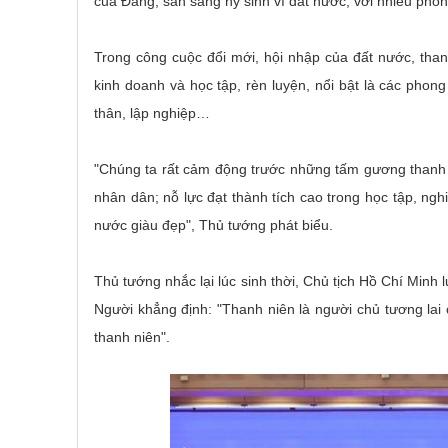
của Đảng, sẵn sàng hy sinh vì đất nước, với nhiều ph
Trong công cuộc đổi mới, hội nhập của đất nước, than
kinh doanh và học tập, rèn luyện, nổi bật là các phong
thân, lập nghiệp…
"Chúng ta rất cảm động trước những tấm gương thanh 
nhân dân; nỗ lực đạt thành tích cao trong học tập, ng
nước giàu đẹp", Thủ tướng phát biểu.
Thủ tướng nhắc lại lúc sinh thời, Chủ tịch Hồ Chí Minh 
Người khẳng định: "Thanh niên là người chủ tương lai
thanh niên".