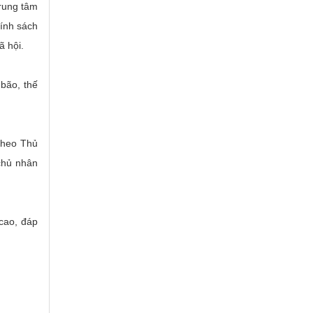
trung tâm
hính sách
ã hội.
 bão, thế
Theo Thủ
 chủ nhân
cao, đáp