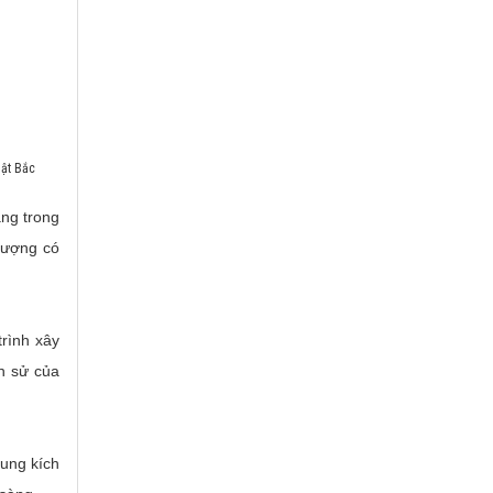
ật Bắc
ng trong
 lượng có
trình xây
ch sử của
xung kích