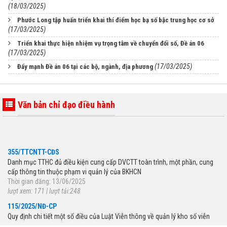
(18/03/2025)
Phước Long tập huấn triển khai thí điểm học bạ số bậc trung học cơ sở
(17/03/2025)
Triển khai thực hiện nhiệm vụ trọng tâm về chuyển đổi số, Đề án 06
(17/03/2025)
(17/03/2025)
Đẩy mạnh Đề án 06 tại các bộ, ngành, địa phương
Văn bản chỉ đạo điều hành
355/TTCNTT-CĐS
Danh mục TTHC đủ điều kiện cung cấp DVCTT toàn trình, một phần, cung
cấp thông tin thuộc phạm vi quản lý của BKHCN
Thời gian đăng: 13/06/2025
lượt xem: 171 | lượt tải:248
115/2025/NĐ-CP
Quy định chi tiết một số điều của Luật Viễn thông về quản lý kho số viễn
thông, tài nguyên Internet; việc bồi thường khi nhà nước thu hồi mã, số viễn