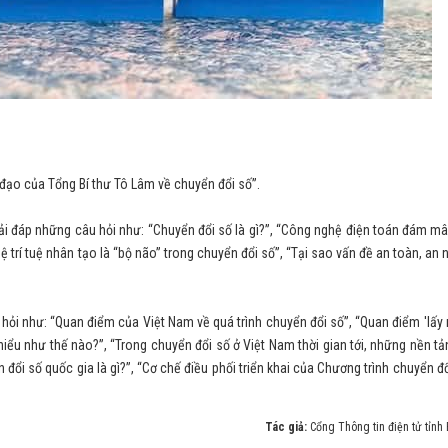
 đạo của Tổng Bí thư Tô Lâm về chuyển đổi số”.
iải đáp những câu hỏi như: “Chuyển đổi số là gì?”, “Công nghệ điện toán đám m
 trí tuệ nhân tạo là “bộ não” trong chuyển đổi số”, “Tại sao vấn đề an toàn, an 
 hỏi như: “Quan điểm của Việt Nam về quá trình chuyển đổi số”, “Quan điểm 'lấy
iểu như thế nào?”, “Trong chuyển đổi số ở Việt Nam thời gian tới, những nền t
ển đổi số quốc gia là gì?”, “Cơ chế điều phối triển khai của Chương trình chuyển đ
Tác giả:
Cổng Thông tin điện tử tỉnh