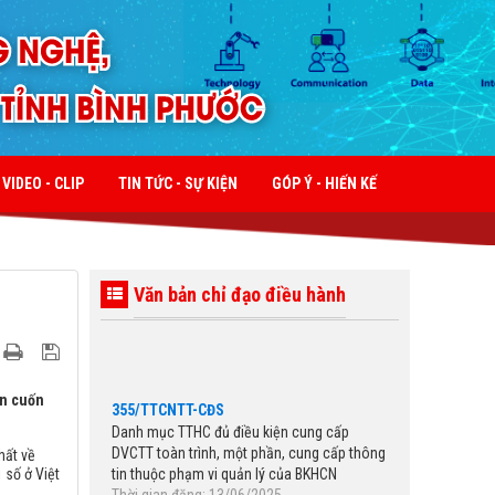
VIDEO - CLIP
TIN TỨC - SỰ KIỆN
GÓP Ý - HIẾN KẾ
Văn bản chỉ đạo điều hành
355/TTCNTT-CĐS
ản cuốn
Danh mục TTHC đủ điều kiện cung cấp
DVCTT toàn trình, một phần, cung cấp thông
tin thuộc phạm vi quản lý của BKHCN
hất về
Thời gian đăng: 13/06/2025
 số ở Việt
lượt xem: 171 | lượt tải:248