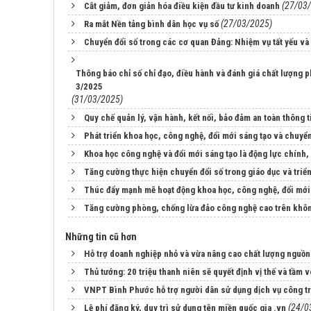
(27/03
Cắt giảm, đơn giản hóa điều kiện đầu tư kinh doanh
(27/03/2025)
Ra mắt Nền tảng bình dân học vụ số
Chuyển đổi số trong các cơ quan Đảng: Nhiệm vụ tất yếu và
Thông báo chỉ số chỉ đạo, điều hành và đánh giá chất lượng
3/2025
(31/03/2025)
Quy chế quản lý, vận hành, kết nối, bảo đảm an toàn thông 
Phát triển khoa học, công nghệ, đổi mới sáng tạo và chuyển
Khoa học công nghệ và đổi mới sáng tạo là động lực chính,
Tăng cường thực hiện chuyển đổi số trong giáo dục và triể
Thúc đẩy mạnh mẽ hoạt động khoa học, công nghệ, đổi mới 
Tăng cường phòng, chống lừa đảo công nghệ cao trên khô
Những tin cũ hơn
Hỗ trợ doanh nghiệp nhỏ và vừa nâng cao chất lượng nguồn
Thủ tướng: 20 triệu thanh niên sẽ quyết định vị thế và tầm
VNPT Bình Phước hỗ trợ người dân sử dụng dịch vụ công t
(24/0
Lệ phí đăng ký, duy trì sử dụng tên miền quốc gia .vn