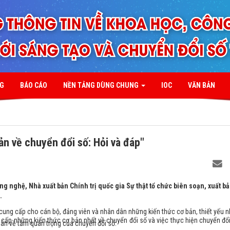
NG
BÁO CÁO
NỀN TẢNG DÙNG CHUNG
IOC
VĂN BẢN
n về chuyển đổi số: Hỏi và đáp"
 nghệ, Nhà xuất bản Chính trị quốc gia Sự thật tổ chức biên soạn, xuất b
.
ung cấp cho cán bộ, đảng viên và nhân dân những kiến thức cơ bản, thiết yếu n
cấp những kiến thức cơ bản nhất về chuyển đổi số và việc thực hiện chuyển đổi
ân về tầm quan trọng của chuyển đổi số.