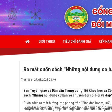
GIỚI THIỆU
TIÊU CHÍ ĐÁNH GIÁ
XẾP HẠ
Ra mắt cuốn sách "Những nội dung cơ bả
Thứ năm - 27/03/2025 21:49
Ban Tuyên giáo và Dân vận Trung ương, Bộ Khoa học và Công
sách "Những nội dung cơ bản về chuyển đổi số: Hỏi và đáp"
Cuốn sách ra mắt hưởng ứng phong trào “Bình dân học vụ số”, c
Cuốn sách được biên soạn dưới dạng hỏi - đáp ngắn gọn, cung 
chuyển đổi số; từ đó góp phần nâng cao nhận thức của người d