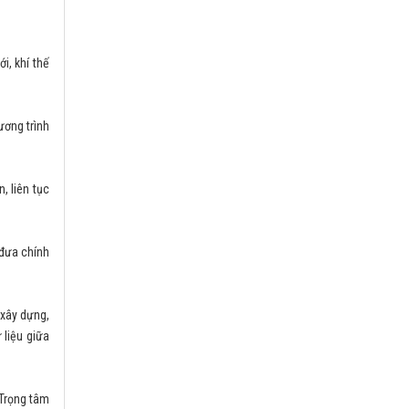
1709/BKHCN-CĐSQG
Hướng dẫn triển khai mô hình Trung tâm
giám sát, điều hành thông minh cấp tỉnh
i, khí thế
Thời gian đăng: 20/05/2025
lượt xem: 330 | lượt tải:305
355/TTCNTT-CĐS
ương trình
Danh mục TTHC đủ điều kiện cung cấp
DVCTT toàn trình, một phần, cung cấp thông
tin thuộc phạm vi quản lý của BKHCN
, liên tục
Thời gian đăng: 13/06/2025
lượt xem: 171 | lượt tải:248
115/2025/NĐ-CP
 đưa chính
Quy định chi tiết một số điều của Luật Viễn
thông về quản lý kho số viễn thông, tài
nguyên Internet; việc bồi thường khi nhà
nước thu hồi mã, số viễn thông, tài nguyên
 xây dựng,
Internet; đấu giá quyền sử dụng mã, số viễn
 liệu giữa
thông, tên miền quốc gia Việt Nam ".vn
Thời gian đăng: 05/06/2025
lượt xem: 191 | lượt tải:249
 Trọng tâm
989/QĐ-BKHCN