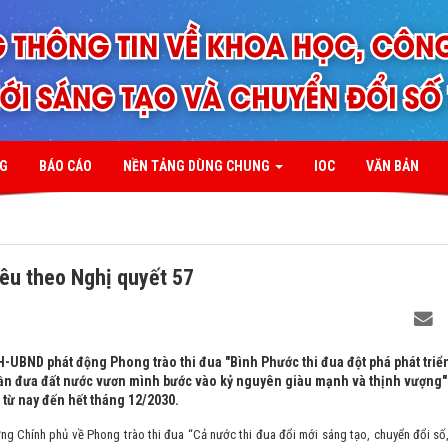
NG
BÁO CÁO
NỀN TẢNG DÙNG CHUNG
IOC
VĂN BẢN
êu theo Nghị quyết 57
-UBND phát động Phong trào thi đua "Bình Phước thi đua đột phá phát triể
hần đưa đất nước vươn mình bước vào kỷ nguyên giàu mạnh và thịnh vượng" 
 từ nay đến hết tháng 12/2030.
g Chính phủ về Phong trào thi đua “Cả nước thi đua đổi mới sáng tạo, chuyển đổi số