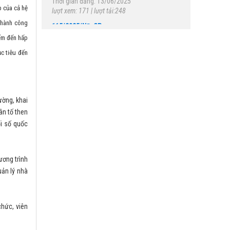
p của cả hệ
115/2025/NĐ-CP
 thành công
Quy định chi tiết một số điều của Luật Viễn
thông về quản lý kho số viễn thông, tài
iểm đến hấp
nguyên Internet; việc bồi thường khi nhà
c tiêu đến
nước thu hồi mã, số viễn thông, tài nguyên
Internet; đấu giá quyền sử dụng mã, số viễn
thông, tên miền quốc gia Việt Nam ".vn
Thời gian đăng: 05/06/2025
lượt xem: 191 | lượt tải:249
ường, khai
989/QĐ-BKHCN
ân tố then
Phê duyệt Khung Chỉ số đổi mới sáng tạo
ổi số quốc
cấp địa phương (PII) năm 2025
Thời gian đăng: 09/06/2025
lượt xem: 185 | lượt tải:67
ương trình
147/NQ-CP
uản lý nhà
Ban hành Chiến lược tổng thể quốc gia
phòng ngừa, ứng phó với các đe dọa an ninh
phi truyền thống đến năm 2030, tầm nhìn
đến năm 2045
chức, viên
Thời gian đăng: 26/05/2025
lượt xem: 170 | lượt tải:71