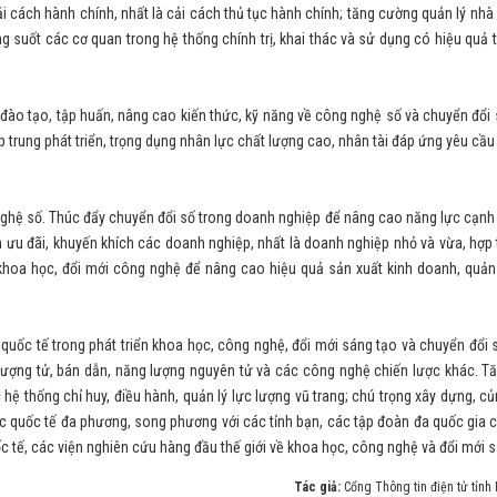
i cách hành chính, nhất là cải cách thủ tục hành chính; tăng cường quản lý nhà
g suốt các cơ quan trong hệ thống chính trị, khai thác và sử dụng có hiệu quả 
ội, đào tạo, tập huấn, nâng cao kiến thức, kỹ năng về công nghệ số và chuyển đổi
p trung phát triển, trọng dụng nhân lực chất lượng cao, nhân tài đáp ứng yêu cầu 
g nghệ số. Thúc đẩy chuyển đổi số trong doanh nghiệp để nâng cao năng lực cạnh
 ưu đãi, khuyến khích các doanh nghiệp, nhất là doanh nghiệp nhỏ và vừa, hợp 
khoa học, đổi mới công nghệ để nâng cao hiệu quả sản xuất kinh doanh, quản 
uốc tế trong phát triển khoa học, công nghệ, đổi mới sáng tạo và chuyển đổi s
ệ lượng tử, bán dẫn, năng lượng nguyên tử và các công nghệ chiến lược khác. 
 thống chỉ huy, điều hành, quản lý lực lượng vũ trang; chú trọng xây dựng, c
c quốc tế đa phương, song phương với các tỉnh bạn, các tập đoàn đa quốc gia c
c tế, các viện nghiên cứu hàng đầu thế giới về khoa học, công nghệ và đổi mới s
Tác giả:
Cổng Thông tin điện tử tỉnh