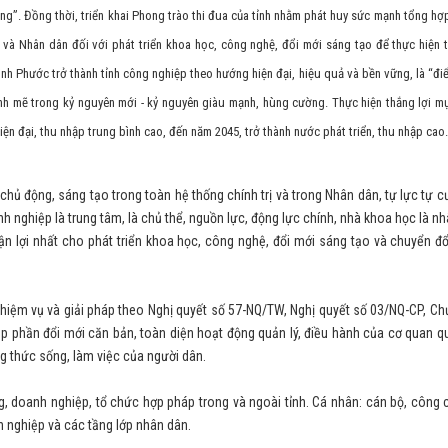
”. Đồng thời, triển khai Phong trào thi đua của tỉnh nhằm phát huy sức mạnh tổng hợ
p và Nhân dân đối với phát triển khoa học, công nghệ, đổi mới sáng tạo để thực hiện
h Phước trở thành tỉnh công nghiệp theo hướng hiện đại, hiệu quả và bền vững, là “đ
 mẽ trong kỷ nguyên mới - kỷ nguyên giàu mạnh, hùng cường. Thực hiện thắng lợi mụ
ện đại, thu nhập trung bình cao, đến năm 2045, trở thành nước phát triển, thu nhập cao.
chủ động, sáng tạo trong toàn hệ thống chính trị và trong Nhân dân, tự lực tự c
nh nghiệp là trung tâm, là chủ thể, nguồn lực, động lực chính, nhà khoa học là nh
huận lợi nhất cho phát triển khoa học, công nghệ, đổi mới sáng tạo và chuyển đ
nhiệm vụ và giải pháp theo Nghị quyết số 57-NQ/TW, Nghị quyết số 03/NQ-CP, Ch
 phần đổi mới căn bản, toàn diện hoạt động quản lý, điều hành của cơ quan q
 thức sống, làm việc của người dân.
ng, doanh nghiệp, tổ chức hợp pháp trong và ngoài tỉnh. Cá nhân: cán bộ, công 
h nghiệp và các tầng lớp nhân dân.