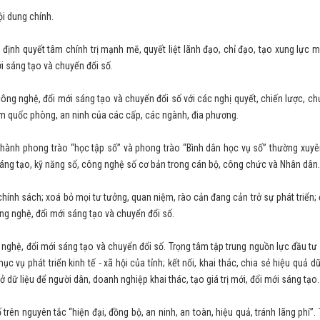
ội dung chính.
 định quyết tâm chính trị mạnh mẽ, quyết liệt lãnh đạo, chỉ đạo, tạo xung lực mớ
ới sáng tạo và chuyển đổi số.
ông nghệ, đổi mới sáng tạo và chuyển đổi số với các nghị quyết, chiến lược, ch
đảm quốc phòng, an ninh của các cấp, các ngành, đia phương.
thành phong trào “học tập số” và phong trào “Bình dân học vụ số” thường xuyên
sáng tạo, kỹ năng số, công nghệ số cơ bản trong cán bộ, công chức và Nhân dân.
, chính sách; xoá bỏ mọi tư tưởng, quan niệm, rào cản đang cản trở sự phát triển;
ông nghệ, đổi mới sáng tạo và chuyển đổi số.
nghệ, đổi mới sáng tạo và chuyển đổi số. Trọng tâm tập trung nguồn lực đầu tư
 vụ phát triển kinh tế - xã hội của tỉnh; kết nối, khai thác, chia sẻ hiệu quả dữ
ở dữ liệu để người dân, doanh nghiệp khai thác, tạo giá trị mới, đổi mới sáng tạo.
 trên nguyên tắc “hiện đại, đồng bộ, an ninh, an toàn, hiệu quả, tránh lãng phí”.