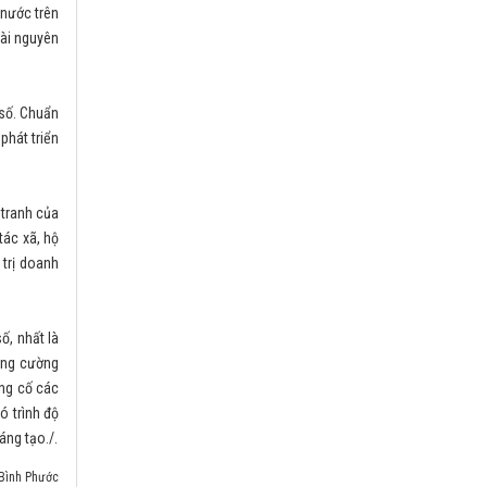
 nước trên
Phê duyệt Khung Chỉ số đổi mới sáng tạo
cấp địa phương (PII) năm 2025
tài nguyên
Thời gian đăng: 09/06/2025
lượt xem: 185 | lượt tải:67
147/NQ-CP
 số. Chuẩn
Ban hành Chiến lược tổng thể quốc gia
phát triển
phòng ngừa, ứng phó với các đe dọa an ninh
phi truyền thống đến năm 2030, tầm nhìn
đến năm 2045
 tranh của
Thời gian đăng: 26/05/2025
lượt xem: 170 | lượt tải:71
tác xã, hộ
trị doanh
1709/BKHCN-CĐSQG
Hướng dẫn triển khai mô hình Trung tâm
giám sát, điều hành thông minh cấp tỉnh
Thời gian đăng: 20/05/2025
ố, nhất là
lượt xem: 330 | lượt tải:305
Tăng cường
ủng cố các
ó trình độ
áng tạo./.
 Bình Phước