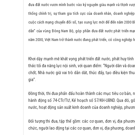
đưa đất nước vươn mình bước vào kỷ nguyên giàu mạnh và thịnh vượng
thống chính trị, sự tham gia tích cực của doanh nhân, doanh nghiệ
cuộc cách mạng chuyến đổi số, tạo xung lực mới để đến năm 2030 Bìn
dẫn” của vùng Đông Nam Bộ, góp phần đưa đất nước phát triển mạnh
năm 2030, Việt Nam trở thành nước đang phát triển, có công nghiệp hi
Khơi dậy mạnh mẽ khát vọng phát triển đất nước, phát huy tính 
thác tối đa năng lực nội sinh, với quan điểm: “Người dân và doa
chốt; Nhà nước giữ vai trò dẫn dắt, thúc đẩy, tạo điều kiện t
gia”.
Đồng thời, thi đua phấn đấu hoàn thành các mục tiêu cơ bản, 
hành động số 74-CTr/TƯ, Kế hoạch số 57/KH-UBND. Qua đó, góp
nước, hoạt động sản xuất kinh doanh của doanh nghiệp, phương
Đối tượng thi đua, tập thể gồm: các cơ quan, đơn vị, địa phươ
chức, người lao động tại các cơ quan, đơn vị, địa phương, doan