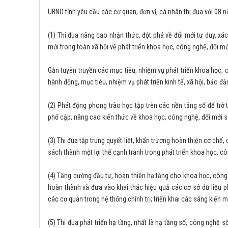
UBND tỉnh yêu cầu các cơ quan, đơn vị, cá nhân thi đua với 08 n
(1) Thi đua nâng cao nhận thức, đột phá về đổi mới tư duy, xác
mới trong toàn xã hội về phát triển khoa học, công nghệ, đổi m
Gắn tuyên truyền các mục tiêu, nhiệm vụ phát triển khoa học, c
hành động, mục tiêu, nhiệm vụ phát triển kinh tế, xã hội, bảo 
(2) Phát động phong trào học tập trên các nền tảng số để trở 
phổ cập, nâng cao kiến thức về khoa học, công nghệ, đổi mới 
(3) Thi đua tập trung quyết liệt, khẩn trương hoàn thiện cơ chế
sách thành một lợi thế cạnh tranh trong phát triển khoa học, c
(4) Tăng cường đầu tư, hoàn thiện hạ tầng cho khoa học, công 
hoàn thành và đưa vào khai thác hiệu quả các cơ sở dữ liệu phục
các cơ quan trong hệ thống chính trị; triển khai các sáng kiến m
(5) Thi đua phát triển hạ tầng, nhất là hạ tầng số, công nghệ số