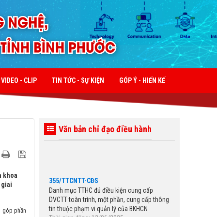
VIDEO - CLIP
TIN TỨC - SỰ KIỆN
GÓP Ý - HIẾN KẾ
Văn bản chỉ đạo điều hành
355/TTCNTT-CĐS
n khoa
Danh mục TTHC đủ điều kiện cung cấp
giai
DVCTT toàn trình, một phần, cung cấp thông
tin thuộc phạm vi quản lý của BKHCN
Thời gian đăng: 13/06/2025
, góp phần
lượt xem: 171 | lượt tải:248