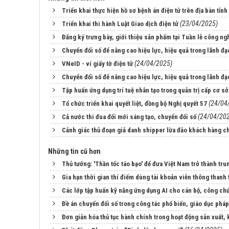
Triển khai thực hiện hồ sơ bệnh án điện tử trên địa bàn tỉn
(23/04/2025)
Triển khai thi hành Luật Giao dịch điện tử
Đăng ký trưng bày, giới thiệu sản phẩm tại Tuần lễ công n
Chuyển đổi số để nâng cao hiệu lực, hiệu quả trong lãnh đạ
(24/04/2025)
VNeID - ví giấy tờ điện tử
Chuyển đổi số để nâng cao hiệu lực, hiệu quả trong lãnh đạ
Tập huấn ứng dụng trí tuệ nhân tạo trong quản trị cấp cơ sở
(24/04
Tổ chức triển khai quyết liệt, đồng bộ Nghị quyết 57
(24/04/20
Cả nước thi đua đổi mới sáng tạo, chuyển đổi số
Cảnh giác thủ đoạn giả danh shipper lừa đảo khách hàng 
Những tin cũ hơn
Thủ tướng: 'Thần tốc táo bạo' để đưa Việt Nam trở thành tru
Gia hạn thời gian thí điểm dùng tài khoản viễn thông thanh 
Các lớp tập huấn kỹ năng ứng dụng AI cho cán bộ, công c
Đề án chuyển đổi số trong công tác phổ biến, giáo dục phá
Đơn giản hóa thủ tục hành chính trong hoạt động sản xuất,