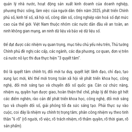
quản lý nhà nước, hoạt động sản xuất kinh doanh của doanh nghiệp,
phương thức sống, làm việc của người dân. Đến năm 2025, phát triển Chính
phủ số, kinh tế số, xã hội số, công dân số, công nghiệp văn hoá số đạt mức
cao của thế giới. Việt Nam thuộc nhóm các nước dẫn đầu về an toàn, an
ninh không gian mạng, an ninh dữ liệu và bảo vệ dữ liệu số.
Để đạt được các nhiệm vụ quan trọng, mục tiêu chủ yếu nêu trên, Thủ tướng
Chính phủ đề nghị các cấp, các ngành, các địa phương, cơ quan, đơn vị trên
cả nước nỗ lực thi đua thực hiện "3 quyết tâm".
Đó là quyết tâm chính trị, đổi mới tư duy, quyết liệt lãnh đạo, chỉ đạo, tạo
xung lực mới, khí thế mới trong toàn xã hội về phát triển khoa học, công
nghệ, đổi mới sáng tạo và chuyển đổi số quốc gia. Căn cứ chức năng,
nhiệm vụ, quyền hạn được giao, hoàn thiện thể chế, pháp lý để tháo gỡ hết
các điểm nghẽn, rào cản để phát triển khoa học, công nghệ, đổi mới sáng
tạo và chuyển đổi số, giải phóng tối đa sức sáng tạo. Phải thực sự vào
cuộc, coi đây là nhiệm vụ chính trị trọng tâm; phân công nhiệm vụ theo tinh
thần "6 rõ" (rõ người, rõ việc, rõ trách nhiệm, rõ thẩm quyền, rõ thời gian, rõ
sản phẩm).