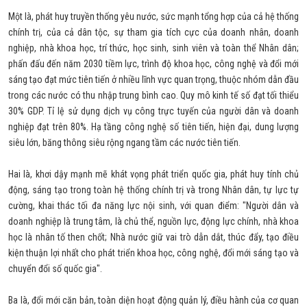
Một là, phát huy truyền thống yêu nước, sức mạnh tổng hợp của cả hệ thống
chính trị, của cả dân tộc, sự tham gia tích cực của doanh nhân, doanh
nghiệp, nhà khoa học, trí thức, học sinh, sinh viên và toàn thể Nhân dân;
phấn đấu đến năm 2030 tiềm lực, trình độ khoa học, công nghệ và đổi mới
sáng tạo đạt mức tiên tiến ở nhiều lĩnh vực quan trọng, thuộc nhóm dẫn đầu
trong các nước có thu nhập trung bình cao. Quy mô kinh tế số đạt tối thiểu
30% GDP. Tỉ lệ sử dụng dịch vụ công trực tuyến của người dân và doanh
nghiệp đạt trên 80%. Hạ tầng công nghệ số tiên tiến, hiện đại, dung lượng
siêu lớn, băng thông siêu rộng ngang tầm các nước tiên tiến.
Hai là, khơi dậy mạnh mẽ khát vọng phát triển quốc gia, phát huy tính chủ
động, sáng tạo trong toàn hệ thống chính trị và trong Nhân dân, tự lực tự
cường, khai thác tối đa năng lực nội sinh, với quan điểm: "Người dân và
doanh nghiệp là trung tâm, là chủ thể, nguồn lực, động lực chính, nhà khoa
học là nhân tố then chốt; Nhà nước giữ vai trò dẫn dắt, thúc đẩy, tạo điều
kiện thuận lợi nhất cho phát triển khoa học, công nghệ, đổi mới sáng tạo và
chuyển đổi số quốc gia".
Ba là, đổi mới căn bản, toàn diện hoạt động quản lý, điều hành của cơ quan