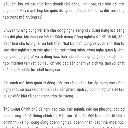
sâu làm lớn; có cấu trúc kinh doanh chủ động, linh hoạt; văn hóa đổi mới
mạnh mẽ. Đẩy mạnh hợp tác quốc tế, nghiên cứu, phát triển và đổi mới sáng
tạo trong môi trường số.
Chuyển từ ứng dụng và làm chủ công nghệ sang xây dựng năng lực sáng
tạo đột phá, tận dụng cơ hội từ Cách mạng Công nghiệp 4.0 để "đi tắt, đón
đầu" làm chủ tương lai với tinh thần "bắt kịp, tiến cùng và vượt lên". Đầu tư
vào việc nghiên cứu các giải pháp mới thông minh, công nghệ quản lý; ứng
dụng công nghệ số và tự động hóa, tích hợp các công nghệ như trí tuệ nhân
tạo, internet vạn vật, dữ liệu lớn vào các sản phẩm và dịch vụ, gắn với phát
triển nguồn nhân lực chất lượng cao.
Cải cách mô hình quản lý đồng thời mở rộng năng lực áp dụng các công
nghệ mới, số hoá và phát triển các sản phẩm, dịch vụ có tính đột phá để tạo
ra sự khác biệt và cạnh tranh trên thị trường.
Thủ tướng Chính phủ đề nghị các cấp, các ngành, các địa phương, các cơ
quan trong cả hệ thống chính trị, Mặt trận Tổ quốc Việt Nam, các tổ chức
chính trị - xã hội, cộng đồng doanh nghiệp, doanh nhân, các nhà khoa học,