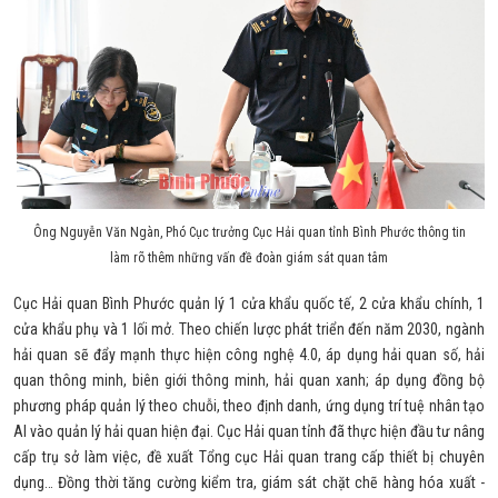
Ông Nguyễn Văn Ngàn, Phó Cục trưởng Cục Hải quan tỉnh Bình Phước thông tin
làm rõ thêm những vấn đề đoàn giám sát quan tâm
Cục Hải quan Bình Phước quản lý 1 cửa khẩu quốc tế, 2 cửa khẩu chính, 1
cửa khẩu phụ và 1 lối mở. Theo chiến lược phát triển đến năm 2030, ngành
hải quan sẽ đẩy mạnh thực hiện công nghệ 4.0, áp dụng hải quan số, hải
quan thông minh, biên giới thông minh, hải quan xanh; áp dụng đồng bộ
phương pháp quản lý theo chuỗi, theo định danh, ứng dụng trí tuệ nhân tạo
AI vào quản lý hải quan hiện đại. Cục Hải quan tỉnh đã thực hiện đầu tư nâng
cấp trụ sở làm việc, đề xuất Tổng cục Hải quan trang cấp thiết bị chuyên
dụng… Đồng thời tăng cường kiểm tra, giám sát chặt chẽ hàng hóa xuất -