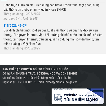
cấp thông tin thuộc phạm vi quản lý của BKHCN
Thời gian đăng: 13/06/2025
lượt xem: 171 | lượt tải:248
115/2025/NĐ-CP
Quy định chi tiết một số điều của Luật Viễn thông về quản lý kho số viễn
thông, tài nguyên Internet; việc bồi thường khi nhà nước thu hồi mã, số viễn
thông, tài nguyên Internet; đấu giá quyền sử dụng mã, số viễn thông, tên
miền quốc gia Việt Nam ".vn
Thời gian đăng: 05/06/2025
lượt xem: 191 | lượt tải:249
989/QĐ-BKHCN
Phê duyệt Khung Chỉ số đổi mới sáng tạo cấp địa phương (PII) năm 2025
Thời gian đăng: 09/06/2025
lượt xem: 185 | lượt tải:67
BAN CHỈ ĐẠO CHUYỂN ĐỔI SỐ TỈNH BÌNH PHƯỚC
CƠ QUAN THƯỜNG TRỰC: SỞ KHOA HỌC VÀ CÔNG NGHỆ
147/NQ-CP
Địa chỉ: Quốc lộ 14. P. Tân Phú - Đồng Xoài - Bình Phước
Ban hành Chiến lược tổng thể quốc gia phòng ngừa, ứng phó với các đe
Điện thoại : 0271.3 888 207 - E-mail : skhcn@binhphuoc.gov.vn
dọa an ninh phi truyền thống đến năm 2030, tầm nhìn đến năm 2045
Thời gian đăng: 26/05/2025
lượt xem: 170 | lượt tải:72
1709/BKHCN-CĐSQG
Hướng dẫn triển khai mô hình Trung tâm giám sát, điều hành thông minh