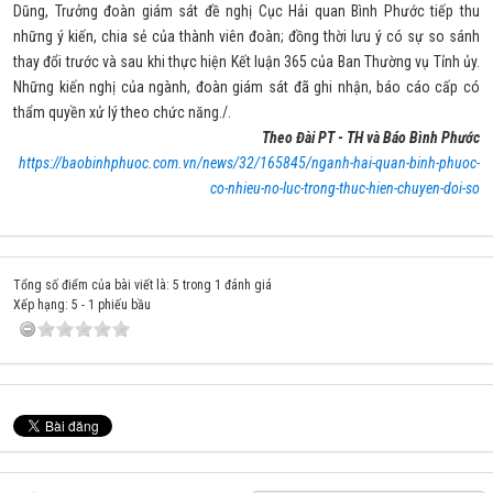
Dũng, Trưởng đoàn giám sát đề nghị Cục Hải quan Bình Phước tiếp thu
những ý kiến, chia sẻ của thành viên đoàn; đồng thời lưu ý có sự so sánh
thay đổi trước và sau khi thực hiện Kết luận 365 của Ban Thường vụ Tỉnh ủy.
Những kiến nghị của ngành, đoàn giám sát đã ghi nhận, báo cáo cấp có
thẩm quyền xử lý theo chức năng./.
Theo Đài PT - TH và Báo Bình Phước
https://baobinhphuoc.com.vn/news/32/165845/nganh-hai-quan-binh-phuoc-
co-nhieu-no-luc-trong-thuc-hien-chuyen-doi-so
Tổng số điểm của bài viết là: 5 trong 1 đánh giá
Xếp hạng:
5
-
1
phiếu bầu