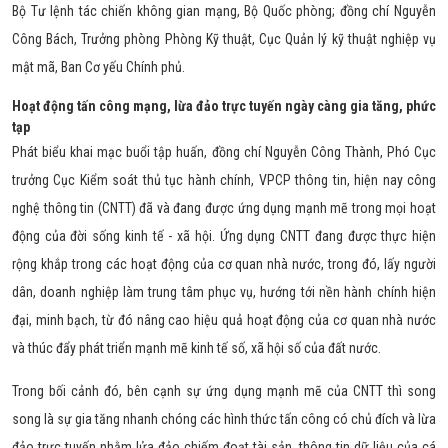
Bộ Tư lệnh tác chiến không gian mạng, Bộ Quốc phòng; đồng chí Nguyễn
Công Bách, Trưởng phòng Phòng Kỹ thuật, Cục Quản lý kỹ thuật nghiệp vụ
mật mã, Ban Cơ yếu Chính phủ.
Hoạt động tấn công mạng, lừa đảo trực tuyến ngày càng gia tăng, phức
tạp
Phát biểu khai mạc buổi tập huấn, đồng chí Nguyễn Công Thành, Phó Cục
trưởng Cục Kiểm soát thủ tục hành chính, VPCP thông tin, hiện nay công
nghệ thông tin (CNTT) đã và đang được ứng dụng mạnh mẽ trong mọi hoạt
động của đời sống kinh tế - xã hội. Ứng dụng CNTT đang được thực hiện
rộng khắp trong các hoạt động của cơ quan nhà nước, trong đó, lấy người
dân, doanh nghiệp làm trung tâm phục vụ, hướng tới nền hành chính hiện
đại, minh bạch, từ đó nâng cao hiệu quả hoạt động của cơ quan nhà nước
và thúc đẩy phát triển mạnh mẽ kinh tế số, xã hội số của đất nước.
Trong bối cảnh đó, bên cạnh sự ứng dụng mạnh mẽ của CNTT thì song
song là sự gia tăng nhanh chóng các hình thức tấn công có chủ đích và lừa
đảo trực tuyến nhằm lửa đảo chiếm đoạt tài sản, thông tin dữ liệu của cá