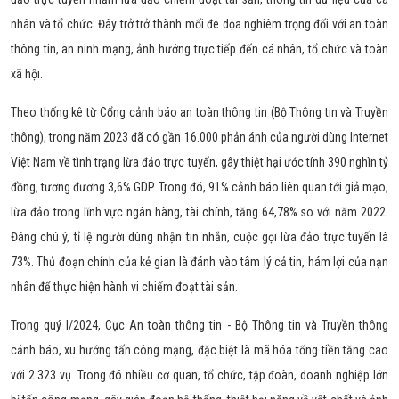
nhân và tổ chức. Đây trở trở thành mối đe dọa nghiêm trọng đối với an toàn
thông tin, an ninh mạng, ảnh hưởng trực tiếp đến cá nhân, tổ chức và toàn
xã hội.
Theo thống kê từ Cổng cảnh báo an toàn thông tin (Bộ Thông tin và Truyền
thông), trong năm 2023 đã có gần 16.000 phản ánh của người dùng Internet
Việt Nam về tình trạng lừa đảo trực tuyến, gây thiệt hại ước tính 390 nghìn tỷ
đồng, tương đương 3,6% GDP. Trong đó, 91% cảnh báo liên quan tới giả mạo,
lừa đảo trong lĩnh vực ngân hàng, tài chính, tăng 64,78% so với năm 2022.
Đáng chú ý, tỉ lệ người dùng nhận tin nhắn, cuộc gọi lừa đảo trực tuyến là
73%. Thủ đoạn chính của kẻ gian là đánh vào tâm lý cả tin, hám lợi của nạn
nhân để thực hiện hành vi chiếm đoạt tài sản.
Trong quý I/2024, Cục An toàn thông tin - Bộ Thông tin và Truyền thông
cảnh báo, xu hướng tấn công mạng, đặc biệt là mã hóa tống tiền tăng cao
với 2.323 vụ. Trong đó nhiều cơ quan, tổ chức, tập đoàn, doanh nghiệp lớn