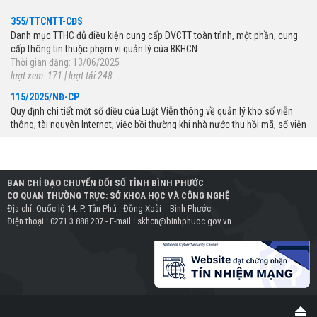
355/TTCNTT-CĐS
Danh mục TTHC đủ điều kiện cung cấp DVCTT toàn trình, một phần, cung
cấp thông tin thuộc phạm vi quản lý của BKHCN
Thời gian đăng: 13/06/2025
lượt xem: 171 | lượt tải:248
115/2025/NĐ-CP
Quy định chi tiết một số điều của Luật Viễn thông về quản lý kho số viễn
thông, tài nguyên Internet; việc bồi thường khi nhà nước thu hồi mã, số viễn
thông, tài nguyên Internet; đấu giá quyền sử dụng mã, số viễn thông, tên
miền quốc gia Việt Nam ".vn
Thời gian đăng: 05/06/2025
lượt xem: 191 | lượt tải:250
989/QĐ-BKHCN
BAN CHỈ ĐẠO CHUYỂN ĐỔI SỐ TỈNH BÌNH PHƯỚC
CƠ QUAN THƯỜNG TRỰC: SỞ KHOA HỌC VÀ CÔNG NGHỆ
Phê duyệt Khung Chỉ số đổi mới sáng tạo cấp địa phương (PII) năm 2025
Địa chỉ: Quốc lộ 14. P. Tân Phú - Đồng Xoài - Bình Phước
Thời gian đăng: 09/06/2025
Điện thoại : 0271.3 888 207 - E-mail : skhcn@binhphuoc.gov.vn
lượt xem: 185 | lượt tải:67
147/NQ-CP
Ban hành Chiến lược tổng thể quốc gia phòng ngừa, ứng phó với các đe
dọa an ninh phi truyền thống đến năm 2030, tầm nhìn đến năm 2045
Thời gian đăng: 26/05/2025
lượt xem: 170 | lượt tải:72