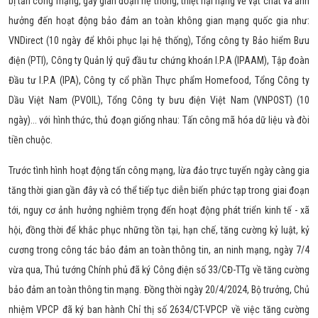
bị tấn công mạng, gây gián đoạn hệ thống, thiệt hại nặng về vật chất và ảnh
hưởng đến hoạt động bảo đảm an toàn không gian mạng quốc gia như:
VNDirect (10 ngày để khôi phục lại hệ thống), Tổng công ty Bảo hiểm Bưu
điện (PTI), Công ty Quản lý quỹ đầu tư chứng khoán I.P.A (IPAAM), Tập đoàn
Đầu tư I.P.A (IPA), Công ty cổ phần Thực phẩm Homefood, Tổng Công ty
Dầu Việt Nam (PVOIL), Tổng Công ty bưu điện Việt Nam (VNPOST) (10
ngày)... với hình thức, thủ đoạn giống nhau: Tấn công mã hóa dữ liệu và đòi
tiền chuộc.
Trước tình hình hoạt động tấn công mạng, lừa đảo trực tuyến ngày càng gia
tăng thời gian gần đây và có thể tiếp tục diễn biến phức tạp trong giai đoạn
tới, nguy cơ ảnh hưởng nghiêm trọng đến hoạt động phát triển kinh tế - xã
hội, đồng thời để khắc phục những tồn tại, hạn chế, tăng cường kỷ luật, kỷ
cương trong công tác bảo đảm an toàn thông tin, an ninh mạng, ngày 7/4
vừa qua, Thủ tướng Chính phủ đã ký Công điện số 33/CĐ-TTg về tăng cường
bảo đảm an toàn thông tin mạng. Đồng thời ngày 20/4/2024, Bộ trưởng, Chủ
nhiệm VPCP đã ký ban hành Chỉ thị số 2634/CT-VPCP về việc tăng cường