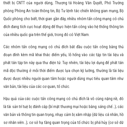
thiết bị CNTT của người dùng, Thượng tá Hoàng Văn Quyết, Phó Trưởng
phòng Phòng An toàn thông tin, Bộ Tư lệnh tác chiến không gian mạng, Bộ
Quốc phòng cho biết, thời gian gần đây, nhiều nhóm tấn công mạng có chủ
đích đang tích cực hoạt động để thực hiện tấn công vào hệ thống thông tin
của nhiều quốc gia trên thế giới, trong đó có Việt Nam.
Các nhóm tấn công mạng có chủ đích bắt đầu cuộc tấn công bằng thủ
đoạn đính kèm mã khai thác điểm yếu, lỗ hổng vào các tập tin tài liệu và
phát tán tập tin này qua thư điện tử. Tuy nhiên, tài liệu lợi dụng để phát tán
mã độc thường ở mỗi thời điểm được lựa chọn kỹ lưỡng, thường là tài liệu
được được nhiều người quan tâm hoặc người dùng mục tiêu quan tâm như
văn bản, tài liệu của các cơ quan, tổ chức.
Hậu quả của các cuộc tấn công mạng có chủ đích là vô cùng nặng nề, đó
là tài sản trí tuệ bị đánh cắp (bí mật thương mại hoặc bằng sáng chế…); các
văn bản và thông tin quan trọng, nhạy cảm bị xâm nhập (dữ liệu cá nhân, hồ
sơ nhân viên…); cơ sở hạ tầng quan trọng của tổ chức bị phá hủy (cơ sở dữ