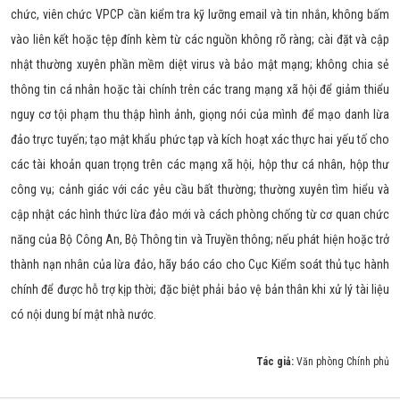
chức, viên chức VPCP cần kiểm tra kỹ lưỡng email và tin nhắn, không bấm
vào liên kết hoặc tệp đính kèm từ các nguồn không rõ ràng; cài đặt và cập
nhật thường xuyên phần mềm diệt virus và bảo mật mạng; không chia sẻ
thông tin cá nhân hoặc tài chính trên các trang mạng xã hội để giảm thiểu
nguy cơ tội phạm thu thập hình ảnh, giọng nói của mình để mạo danh lừa
đảo trực tuyến; tạo mật khẩu phức tạp và kích hoạt xác thực hai yếu tố cho
các tài khoản quan trọng trên các mạng xã hội, hộp thư cá nhân, hộp thư
công vụ; cảnh giác với các yêu cầu bất thường; thường xuyên tìm hiểu và
cập nhật các hình thức lừa đảo mới và cách phòng chống từ cơ quan chức
năng của Bộ Công An, Bộ Thông tin và Truyền thông; nếu phát hiện hoặc trở
thành nạn nhân của lừa đảo, hãy báo cáo cho Cục Kiểm soát thủ tục hành
chính để được hỗ trợ kịp thời; đặc biệt phải bảo vệ bản thân khi xử lý tài liệu
có nội dung bí mật nhà nước.
Tác giả:
Văn phòng Chính phủ