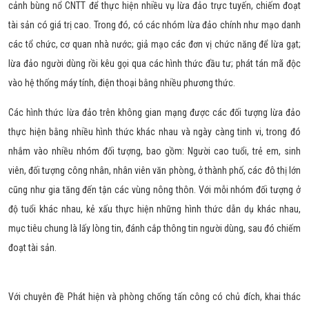
cảnh bùng nổ CNTT để thực hiện nhiều vụ lừa đảo trực tuyến, chiếm đoạt
tài sản có giá trị cao. Trong đó, có các nhóm lừa đảo chính như mạo danh
các tổ chức, cơ quan nhà nước; giả mạo các đơn vị chức năng để lừa gạt;
lừa đảo người dùng rồi kêu gọi qua các hình thức đầu tư; phát tán mã độc
vào hệ thống máy tính, điện thoại bằng nhiều phương thức.
Các hình thức lừa đảo trên không gian mạng được các đối tượng lừa đảo
thực hiện bằng nhiều hình thức khác nhau và ngày càng tinh vi, trong đó
nhắm vào nhiều nhóm đối tượng, bao gồm: Người cao tuổi, trẻ em, sinh
viên, đối tượng công nhân, nhân viên văn phòng, ở thành phố, các đô thị lớn
cũng như gia tăng đến tận các vùng nông thôn. Với mỗi nhóm đối tượng ở
độ tuổi khác nhau, kẻ xấu thực hiện những hình thức dẫn dụ khác nhau,
mục tiêu chung là lấy lòng tin, đánh cắp thông tin người dùng, sau đó chiếm
đoạt tài sản.
Với chuyên đề Phát hiện và phòng chống tấn công có chủ đích, khai thác