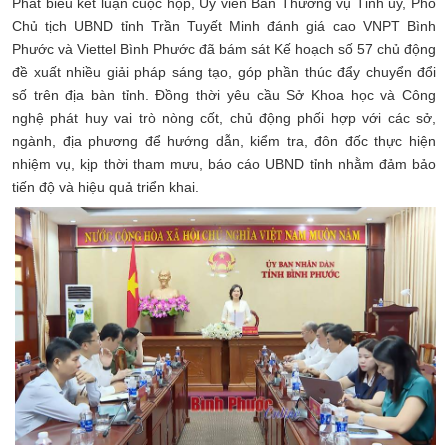
Phát biểu kết luận cuộc họp, Ủy viên Ban Thường vụ Tỉnh ủy, Phó
Chủ tịch UBND tỉnh Trần Tuyết Minh đánh giá cao VNPT Bình
Phước và Viettel Bình Phước đã bám sát Kế hoạch số 57 chủ động
đề xuất nhiều giải pháp sáng tạo, góp phần thúc đẩy chuyển đổi
số trên địa bàn tỉnh. Đồng thời yêu cầu Sở Khoa học và Công
nghệ phát huy vai trò nòng cốt, chủ động phối hợp với các sở,
ngành, địa phương để hướng dẫn, kiểm tra, đôn đốc thực hiện
nhiệm vụ, kịp thời tham mưu, báo cáo UBND tỉnh nhằm đảm bảo
tiến độ và hiệu quả triển khai.