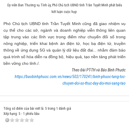
Ủy viên Ban Thường vụ Tỉnh ủy, Phó Chủ tịch UBND tỉnh Trần Tuyết Minh phát biểu
kết luận cuộc họp
Phó Chủ tịch UBND tỉnh Trần Tuyết Minh cũng đã giao nhiệm vụ
cụ thể cho các sở, ngành và doanh nghiệp viễn thông liên quan
tập trung vào các lĩnh vực trọng điểm như chuyển đổi số trong
nông nghiệp, triển khai bệnh án điện tử, học bạ điện tử, truyền
thông về ứng dụng 5G và quản lý dữ liệu đất đai... nhằm đảm bảo
quá trình số hóa diễn ra đồng bộ, hiệu quả, tạo nền tảng phát triển
bền vững cho tỉnh./.
Theo Đài PT-TH và Báo Bình Phước
https://baobinhphuoc.com.vn/news/502/170241/binh-phuoc-tang-toc-
chuyen-doi-so-thuc-day-doi-moi-sang-tao
Tổng số điểm của bài viết là: 5 trong 1 đánh giá
Xếp hạng:
5
-
1
phiếu bầu