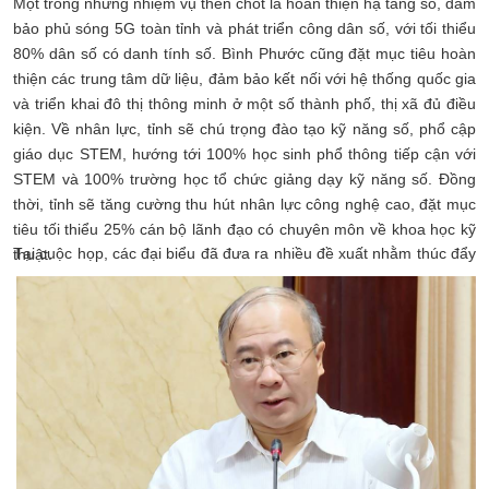
Một trong những nhiệm vụ then chốt là hoàn thiện hạ tầng số, đảm
bảo phủ sóng 5G toàn tỉnh và phát triển công dân số, với tối thiểu
80% dân số có danh tính số. Bình Phước cũng đặt mục tiêu hoàn
thiện các trung tâm dữ liệu, đảm bảo kết nối với hệ thống quốc gia
và triển khai đô thị thông minh ở một số thành phố, thị xã đủ điều
kiện. Về nhân lực, tỉnh sẽ chú trọng đào tạo kỹ năng số, phổ cập
giáo dục STEM, hướng tới 100% học sinh phổ thông tiếp cận với
STEM và 100% trường học tổ chức giảng dạy kỹ năng số. Đồng
thời, tỉnh sẽ tăng cường thu hút nhân lực công nghệ cao, đặt mục
tiêu tối thiểu 25% cán bộ lãnh đạo có chuyên môn về khoa học kỹ
Tại cuộc họp, các đại biểu đã đưa ra nhiều đề xuất nhằm thúc đẩy
thuật.